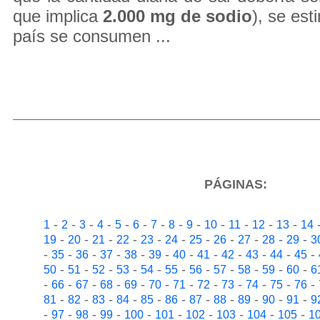
que implica
2.000 mg de sodio
), se es
país se consumen ...
PÁGINAS:
-
-
-
-
-
-
-
-
-
-
-
-
-
1
2
3
4
5
6
7
8
9
10
11
12
13
14
-
-
-
-
-
-
-
-
-
-
-
19
20
21
22
23
24
25
26
27
28
29
3
-
-
-
-
-
-
-
-
-
-
-
-
35
36
37
38
39
40
41
42
43
44
45
-
-
-
-
-
-
-
-
-
-
-
50
51
52
53
54
55
56
57
58
59
60
6
-
-
-
-
-
-
-
-
-
-
-
-
66
67
68
69
70
71
72
73
74
75
76
-
-
-
-
-
-
-
-
-
-
-
81
82
83
84
85
86
87
88
89
90
91
9
-
-
-
-
-
-
-
-
-
-
97
98
99
100
101
102
103
104
105
1