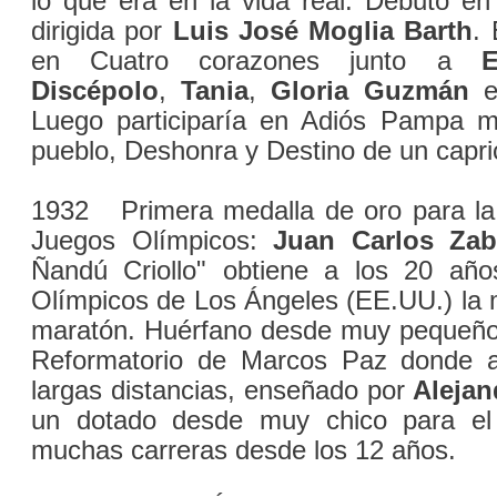
lo que era en la vida real. Debutó e
dirigida por
Luis José Moglia Barth
. 
en Cuatro corazones junto a
E
Discépolo
,
Tania
,
Gloria Guzmán
Luego participaría en Adiós Pampa mí
pueblo, Deshonra y Destino de un capri
1932 Primera medalla de oro para la 
Juegos Olímpicos:
Juan Carlos Zab
Ñandú Criollo" obtiene a los 20 añ
Olímpicos de Los Ángeles (EE.UU.) la 
maratón. Huérfano desde muy pequeño,
Reformatorio de Marcos Paz donde a
largas distancias, enseñado por
Alejan
un dotado desde muy chico para el
muchas carreras desde los 12 años.