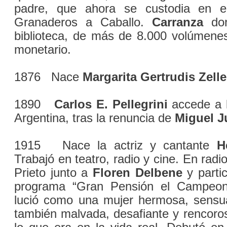
padre, que ahora se custodia en e
Granaderos a Caballo.
Carranza
don
biblioteca, de más de 8.000 volúmene
monetario.
1876 Nace
Margarita Gertrudis Zelle
1890
Carlos E. Pellegrini
accede a l
Argentina, tras la renuncia de
Miguel J
1915 Nace la actriz y cantante
H
Trabajó en teatro, radio y cine. En radi
Prieto junto a
Floren Delbene
y partic
programa “Gran Pensión el Campeona
lució como una mujer hermosa, sensua
también malvada, desafiante y rencorosa