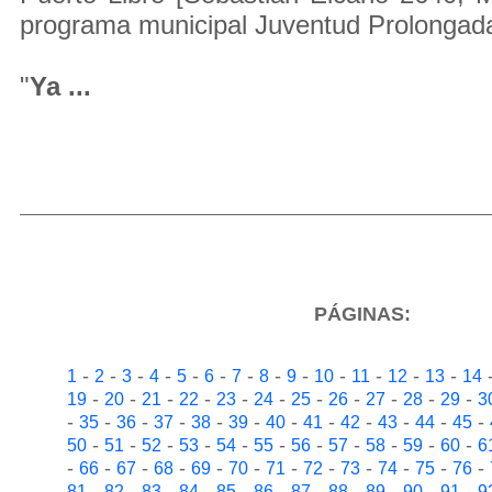
programa municipal Juventud Prolongad
"
Ya ...
PÁGINAS:
-
-
-
-
-
-
-
-
-
-
-
-
-
1
2
3
4
5
6
7
8
9
10
11
12
13
14
-
-
-
-
-
-
-
-
-
-
-
19
20
21
22
23
24
25
26
27
28
29
3
-
-
-
-
-
-
-
-
-
-
-
-
35
36
37
38
39
40
41
42
43
44
45
-
-
-
-
-
-
-
-
-
-
-
50
51
52
53
54
55
56
57
58
59
60
6
-
-
-
-
-
-
-
-
-
-
-
-
66
67
68
69
70
71
72
73
74
75
76
-
-
-
-
-
-
-
-
-
-
-
81
82
83
84
85
86
87
88
89
90
91
9