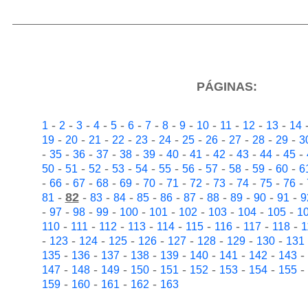
PÁGINAS:
-
-
-
-
-
-
-
-
-
-
-
-
-
1
2
3
4
5
6
7
8
9
10
11
12
13
14
-
-
-
-
-
-
-
-
-
-
-
19
20
21
22
23
24
25
26
27
28
29
3
-
-
-
-
-
-
-
-
-
-
-
-
35
36
37
38
39
40
41
42
43
44
45
-
-
-
-
-
-
-
-
-
-
-
50
51
52
53
54
55
56
57
58
59
60
6
-
-
-
-
-
-
-
-
-
-
-
-
66
67
68
69
70
71
72
73
74
75
76
-
82
-
-
-
-
-
-
-
-
-
-
81
83
84
85
86
87
88
89
90
91
9
-
-
-
-
-
-
-
-
-
-
97
98
99
100
101
102
103
104
105
1
-
-
-
-
-
-
-
-
-
110
111
112
113
114
115
116
117
118
1
-
-
-
-
-
-
-
-
-
123
124
125
126
127
128
129
130
131
-
-
-
-
-
-
-
-
-
135
136
137
138
139
140
141
142
143
-
-
-
-
-
-
-
-
-
147
148
149
150
151
152
153
154
155
-
-
-
-
159
160
161
162
163