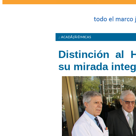
.: ACADÃƒÂ©MICAS
Distinción al 
su mirada integ