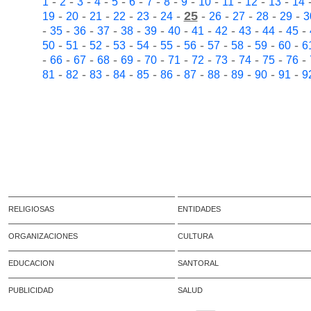
-
-
-
-
-
-
-
-
-
-
-
-
-
1
2
3
4
5
6
7
8
9
10
11
12
13
14
-
-
-
-
-
-
25
-
-
-
-
-
19
20
21
22
23
24
26
27
28
29
3
-
-
-
-
-
-
-
-
-
-
-
-
35
36
37
38
39
40
41
42
43
44
45
-
-
-
-
-
-
-
-
-
-
-
50
51
52
53
54
55
56
57
58
59
60
6
-
-
-
-
-
-
-
-
-
-
-
-
66
67
68
69
70
71
72
73
74
75
76
-
-
-
-
-
-
-
-
-
-
-
81
82
83
84
85
86
87
88
89
90
91
9
RELIGIOSAS
ENTIDADES
ORGANIZACIONES
CULTURA
EDUCACION
SANTORAL
PUBLICIDAD
SALUD