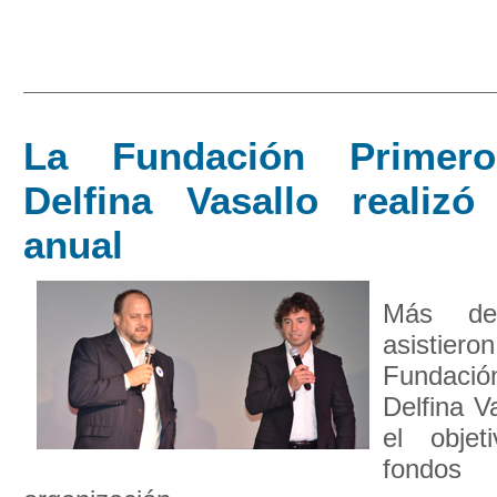
La Fundación Primer
Delfina Vasallo realiz
anual
Más de
asistiero
Fundació
Delfina V
el objet
fond