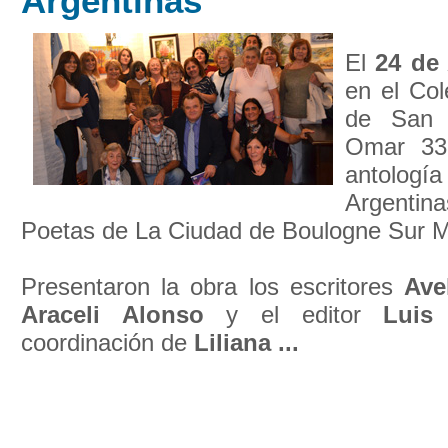
Argentinas
El
24 de 
en el Co
de San I
Omar 339
antología
Argentin
Poetas de La Ciudad de Boulogne Sur M
Presentaron la obra los escritores
Ave
Araceli Alonso
y el editor
Luis
coordinación de
Liliana ...