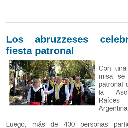
Los abruzzeses celeb
fiesta patronal
Con una 
misa se 
patronal 
la Asoc
Raíce
Argentina
Luego, más de 400 personas partic