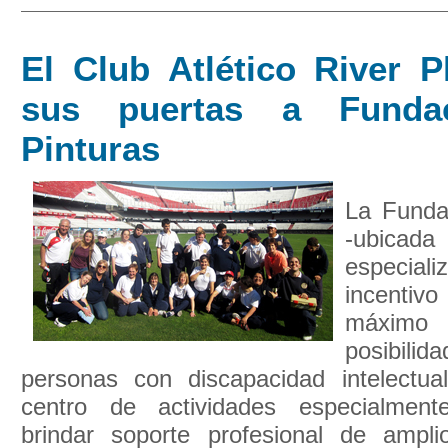
El Club Atlético River P
sus puertas a Funda
Pinturas
La Funda
-ubicad
especi
incentiv
máxi
posibil
personas con discapacidad intelectu
centro de actividades especialmen
brindar soporte profesional de ampl