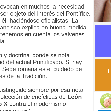
provocan en muchos la necesidad
 ser objeto del interés del Pontífice,
 él, haciéndose oficialistas. La
Francisco explica en buena medida
i tenemos en cuenta los vaivenes
ía.
o y doctrinal donde se nota
 del actual Pontificado. Si hay
la Sede romana es el cuidado de
es de la Tradición.
stinguido siempre por esa nota.
colección de encíclicas de
León
o X
contra el modernismo
nici gregis
).