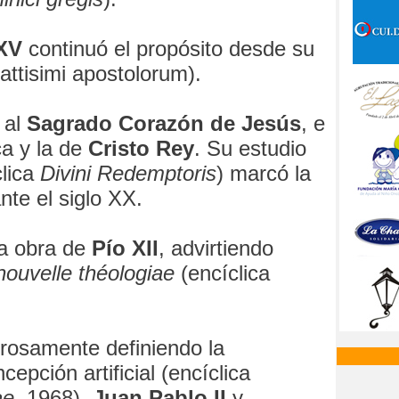
XV
continuó el propósito desde su
attisimi apostolorum).
 al
Sagrado Corazón de Jesús
, e
ica y la de
Cristo Rey
. Su estudio
lica
Divini Redemptoris
) marcó la
ante el siglo XX.
a obra de
Pío XII
, advirtiendo
nouvelle théologiae
(encíclica
rosamente definiendo la
cepción artificial (encíclica
ae
, 1968).
Juan Pablo II
y