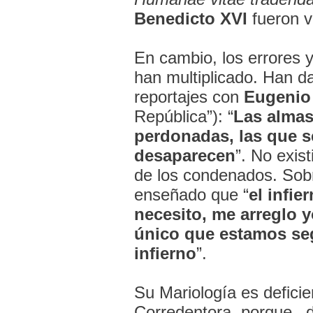
Benedicto XVI
fueron v
En cambio, los errores y
han multiplicado. Han 
reportajes con
Eugenio 
República”): “
Las almas
perdonadas, las que s
desaparecen
”. No exist
de los condenados. Sob
enseñado que “
el infie
necesito, me arreglo y
único que estamos seg
infierno
”.
Su Mariología es deficien
Corredentora, porque –d