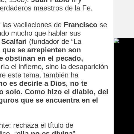
erdaderos maestros de la Fe.
 las vacilaciones de
Francisco
se
dado mucho que hablar sus
Scalfari
(fundador de “La
 que se arrepienten son
e obstinan en el pecado,
iría el infierno, sino la desaparición
re este tema, también ha
rno es decirle a Dios, no te
o solo. Como hizo el diablo, del
uros que se encuentra en el
te: rechaza el título de
ice- “
ella no es divina
”.