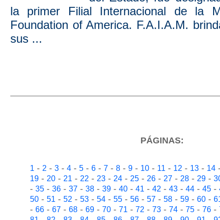
la primer Filial Internacional de la 
Foundation of America. F.A.I.A.M. brind
sus ...
PÁGINAS:
-
-
-
-
-
-
-
-
-
-
-
-
-
1
2
3
4
5
6
7
8
9
10
11
12
13
14
-
-
-
-
-
-
-
-
-
-
-
19
20
21
22
23
24
25
26
27
28
29
3
-
-
-
-
-
-
-
-
-
-
-
-
35
36
37
38
39
40
41
42
43
44
45
-
-
-
-
-
-
-
-
-
-
-
50
51
52
53
54
55
56
57
58
59
60
6
-
-
-
-
-
-
-
-
-
-
-
-
66
67
68
69
70
71
72
73
74
75
76
-
-
-
-
-
-
-
-
-
-
-
81
82
83
84
85
86
87
88
89
90
91
9